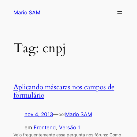
Pular
Mario SAM
para
o
conteúdo
Tag:
cnpj
Aplicando máscaras nos campos de
formulário
nov 4, 2013
—
Mario SAM
por
em
Frontend
, 
Versão 1
Vejo frequentemente essa pergunta nos fóruns: Como