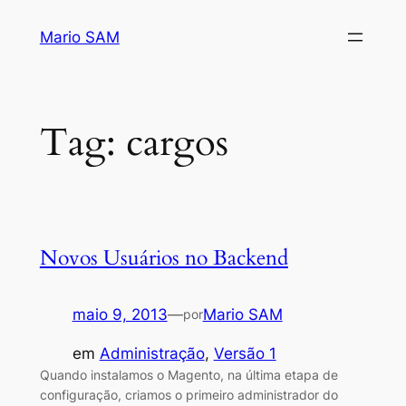
Pular
Mario SAM
para
o
conteúdo
Tag:
cargos
Novos Usuários no Backend
maio 9, 2013
—
Mario SAM
por
em
Administração
, 
Versão 1
Quando instalamos o Magento, na última etapa de
configuração, criamos o primeiro administrador do