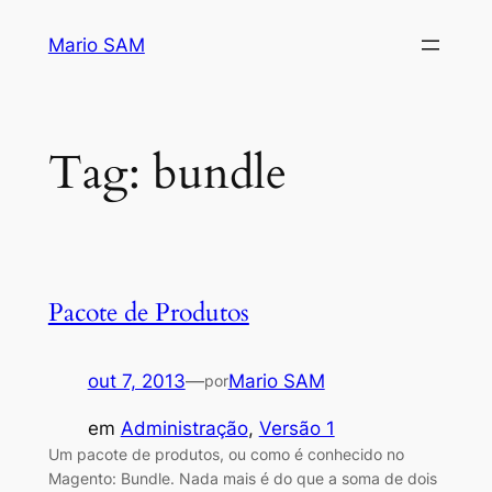
Pular
Mario SAM
para
o
conteúdo
Tag:
bundle
Pacote de Produtos
out 7, 2013
—
Mario SAM
por
em
Administração
, 
Versão 1
Um pacote de produtos, ou como é conhecido no
Magento: Bundle. Nada mais é do que a soma de dois