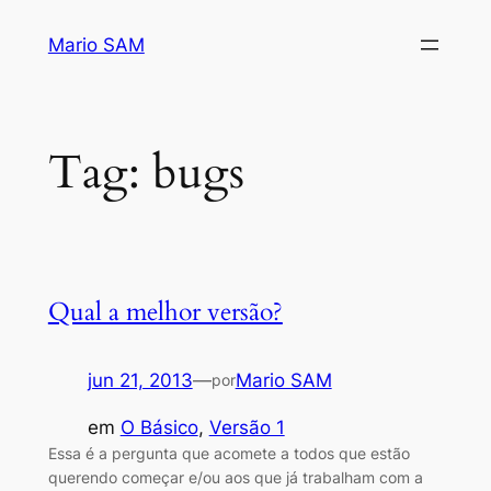
Pular
Mario SAM
para
o
conteúdo
Tag:
bugs
Qual a melhor versão?
jun 21, 2013
—
Mario SAM
por
em
O Básico
, 
Versão 1
Essa é a pergunta que acomete a todos que estão
querendo começar e/ou aos que já trabalham com a