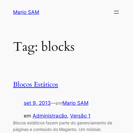
Pular
Mario SAM
para
o
conteúdo
Tag:
blocks
Blocos Estáticos
set 9, 2013
—
Mario SAM
por
em
Administração
, 
Versão 1
Blocos estáticos fazem parte do gerenciamento de
páginas e conteúdo do Magento. Um módulo