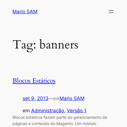
Pular
Mario SAM
para
o
conteúdo
Tag:
banners
Blocos Estáticos
set 9, 2013
—
Mario SAM
por
em
Administração
, 
Versão 1
Blocos estáticos fazem parte do gerenciamento de
páginas e conteúdo do Magento. Um módulo