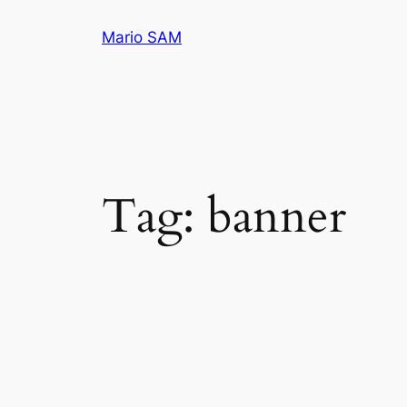
Pular
Mario SAM
para
o
conteúdo
Tag:
banner