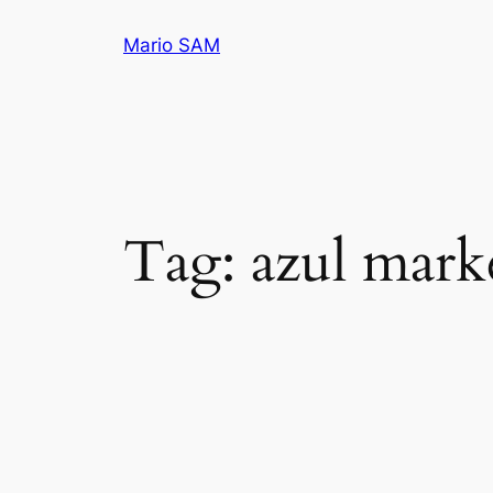
Pular
Mario SAM
para
o
conteúdo
Tag:
azul mark