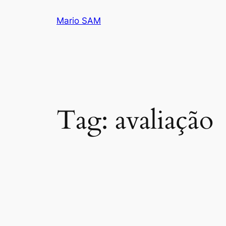
Pular
Mario SAM
para
o
conteúdo
Tag:
avaliação