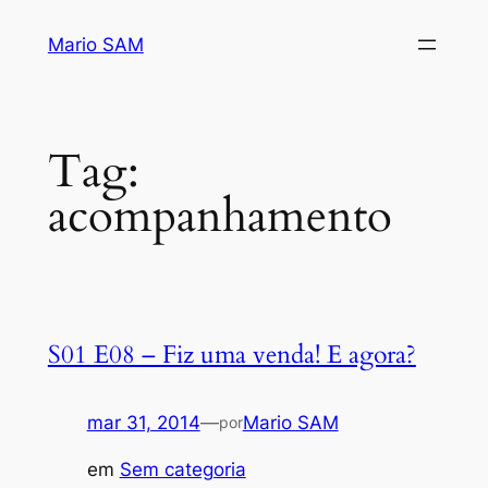
Pular
Mario SAM
para
o
conteúdo
Tag:
acompanhamento
S01 E08 – Fiz uma venda! E agora?
mar 31, 2014
—
Mario SAM
por
em
Sem categoria